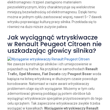
elektromagnes i trzpień zastąpiono materiałem
piezoelektrycznym, który charakteryzuje się wielokrotnie
mniejszą bezwładnością od elektromagnesu. Dzięki temu
można w jednym cyklu zastosować więcej, nawet 5–7 dawek
wtrysku poprawiając kulturę pracy silnika. Przekłada się to
również na dużo niższe zużycie paliwa.
Jak wyciągnąć wtryskiwacze
w Renault Peugeot Citroen nie
uszkadzając głowicy silnika?
Nie zawsze konstrukcje silników i ich umiejscowienie w
pojazdach są trafne. Na przykład w samochodach
Renault
Trafic, Opel Movano, Fiat Ducato
czy
Peugeot Boxer
woda
kapiąca na listwę wtryskową w dłuższym czasie powoduje
korodowanie. Natomiast w razie awarii wtryskiwaczy
problemem staje się ich wyciąganie. Możemy w tym celu
zdemontować głowicę poddając ją potem obróbce lub
wyciągnąć wtryskiwacze specjalnie przystosowanym do tego
celu sprzętem. Tak zapieczone wtryskiwacze zwykle trzeba
wyciągać w kawałkach.
Wyciąganie wtryskiwaczy Renault