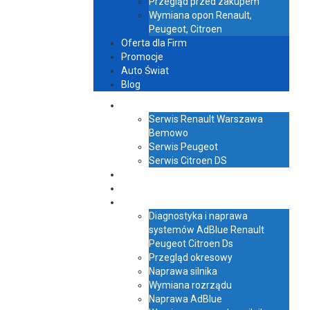
Przegląd przed zakupem
Wymiana opon Renault,
Peugeot, Citroen
Oferta dla Firm
Promocje
Auto Świat
Blog
Serwis
Serwis Renault Warszawa
Bemowo
Serwis Peugeot
Serwis Citroen DS
Kontakt
O nas
Usługi
Diagnostyka i naprawa
systemów AdBlue Renault
Peugeot Citroen Ds
Przegląd okresowy
Naprawa silnika
Wymiana rozrządu
Naprawa AdBlue