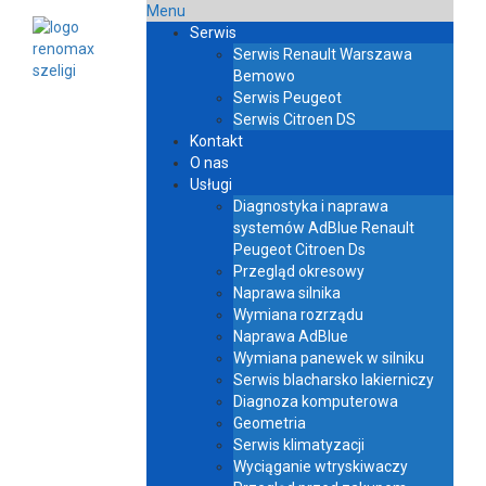
Menu
Serwis
Serwis Renault Warszawa
Bemowo
Serwis Peugeot
Serwis Citroen DS
Kontakt
O nas
Usługi
Diagnostyka i naprawa
systemów AdBlue Renault
Peugeot Citroen Ds
Przegląd okresowy
Naprawa silnika
Wymiana rozrządu
Naprawa AdBlue
Wymiana panewek w silniku
Serwis blacharsko lakierniczy
Diagnoza komputerowa
Geometria
Serwis klimatyzacji
Wyciąganie wtryskiwaczy