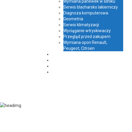
Wymiana panewek w silniku
Serwis blacharsko lakierniczy
Diagnoza komputerowa
Geometria
Serwis klimatyzacji
Wyciąganie wtryskiwaczy
Przegląd przed zakupem
Wymiana opon Renault,
Peugeot, Citroen
Oferta dla Firm
Promocje
Auto Świat
Blog
Jak wyciągnąć
wtryskiwacze w Renault