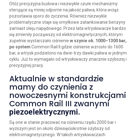
Otóż precyzyjna budowa i niezwykle czułe mechanizmy
sterujące są mniej odporne na jakość paliwa, która wciąż
pozostawia sporo do życzenia. Również niezwykle
problematyczne staje się omyłkowe zatankowanie benzyny
zamiast oleju napędowego. Przez lata wtryskiwacze bardzo
się zmieniły począwszy od elektromagnetycznych, którym
zupełnie wystarczało ciśnienie
w szynie ok. 1000–1300 bar,
po system
Common Rail II gdzie ciśnienie wzrosło do 1600
bar, a wtrysk podzielono na dwie-trzy dawki paliwa w jednym
cyklu. Już to wymagało od wtryskiwaczy znacznie szybszej i
precyzyjnej pracy.
Aktualnie w standardzie
mamy do czynienia z
nowoczesnymi konstrukcjami
Common Rail III zwanymi
piezoelektrycznymi.
Są one w stanie pracować na ciśnieniu rzędu 2000 bar i
wyższym jest on około dziesięciokrotnie szybszy od
elektromagnetycznego. W takich wtryskiwaczach