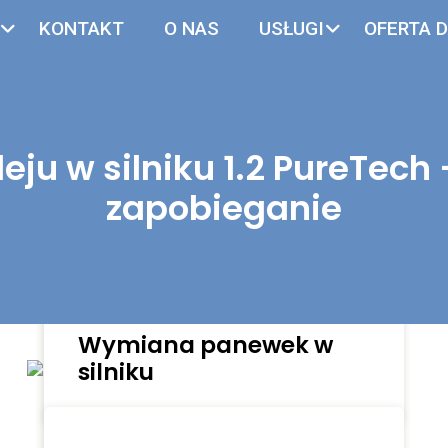
KONTAKT
O NAS
USŁUGI
OFERTA D
eju w silniku 1.2 PureTech 
zapobieganie
Oferta dla Firm
Czytaj dalej
Wymiana panewek w
silniku
Czytaj dalej