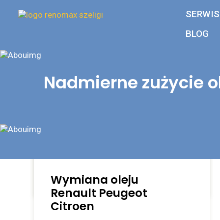
SERWIS
BLOG
Nadmierne zużycie ol
Nadmierne zużycie
oleju w silniku 1.2
PureTech – przyczyny,
objawy i zapobieganie
Wymiana oleju
Czytaj dalej
Renault Peugeot
Citroen