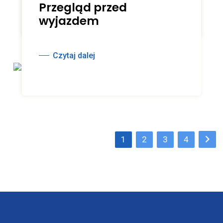
Przegląd przed
wyjazdem
Czytaj dalej
S
1
2
3
4
t
r
o
n
i
c