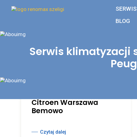
SERWIS
BLOG
Serwis klimatyzacj
Peug
Serwis klimatyzacji
samochodowej,
diagnostyka, naprawa
Renault Peugeot
Citroen Warszawa
Bemowo
Czytaj dalej