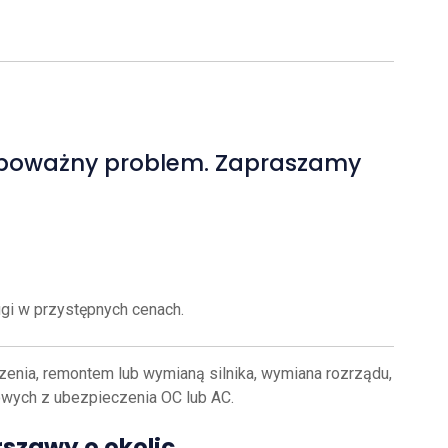
 w poważny problem. Zapraszamy
ugi w przystępnych cenach.
nia, remontem lub wymianą silnika, wymiana rozrządu,
owych z ubezpieczenia OC lub AC.
szawy o okolic.