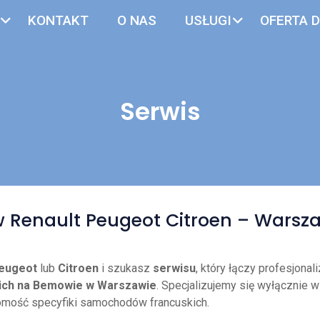
KONTAKT
O NAS
USŁUGI
OFERTA D
Serwis
w Renault Peugeot Citroen – War
eugeot
lub
Citroen
i szukasz
serwisu
, który łączy profesjon
ich na Bemowie w Warszawie
. Specjalizujemy się wyłącznie
omość specyfiki samochodów francuskich.