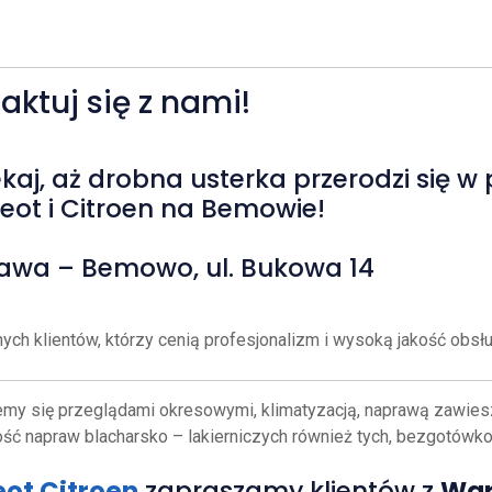
aktuj się z nami!
ekaj, aż drobna usterka przerodzi się
eot i Citroen na Bemowie!
rszawa – Bemowo, ul. Bukowa 14
ych klientów, którzy cenią profesjonalizm i wysoką jakość obsł
 się przeglądami okresowymi, klimatyzacją, naprawą zawiesze
ość napraw blacharsko – lakierniczych również tych, bezgotówk
ot Citroen
zapraszamy klientów z
War