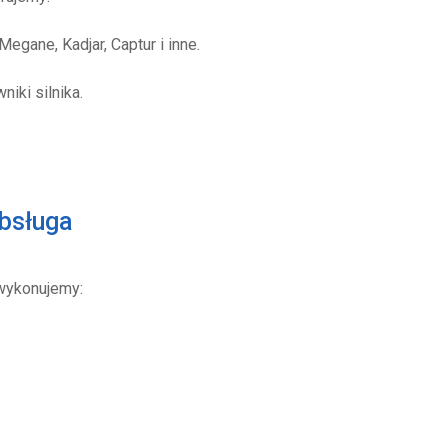
egane, Kadjar, Captur i inne.
iki silnika.
obsługa
ykonujemy: