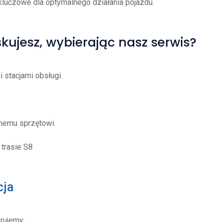
kluczowe dla optymalnego działania pojazdu.
kujesz, wybierając nasz serwis?
stacjami obsługi.
nemu sprzętowi.
trasie S8
cja
erujemy: